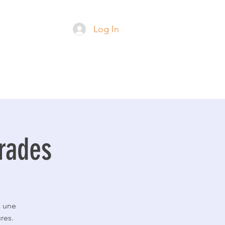
su
Log In
rades
a une
res.