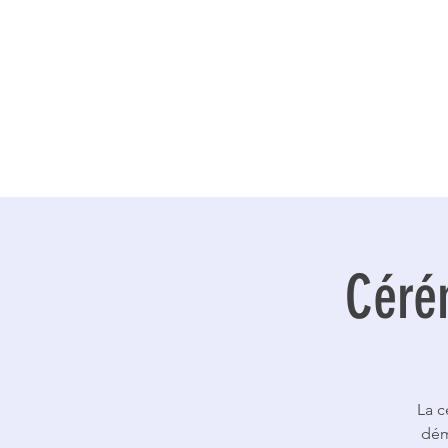
Ju
Céré
La c
dém