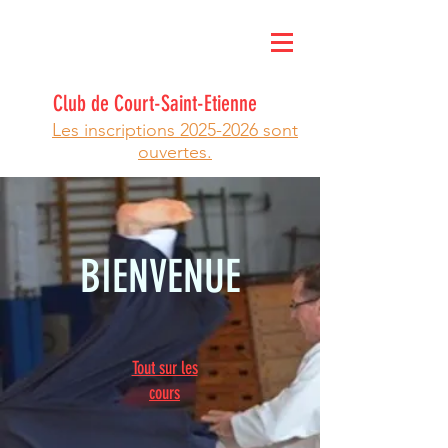
Ju-Jutsu Traditionnel Japonais
méthode Wa-Jutsu
Club de Court-Saint-Etienne
Les inscriptions 2025-2026 sont
ouvertes.
BIENVENUE
Tout sur les
cours